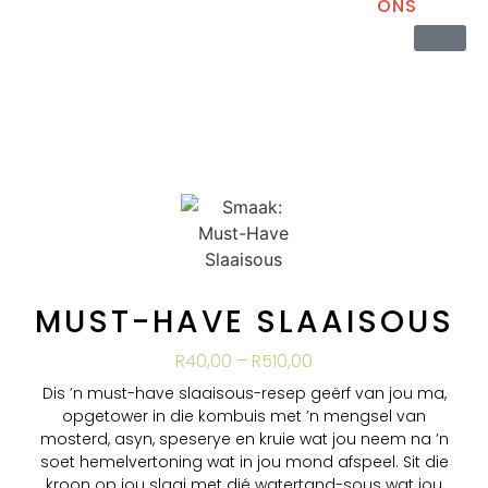
ONS
MUST-HAVE SLAAISOUS
R
40,00
–
R
510,00
Dis ’n must-have slaaisous-resep geërf van jou ma,
opgetower in die kombuis met ’n mengsel van
mosterd, asyn, speserye en kruie wat jou neem na ’n
soet hemelvertoning wat in jou mond afspeel. Sit die
kroon op jou slaai met dié watertand-sous wat jou