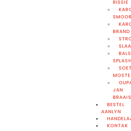
RISSIE
KAR
SMOO
KAR
BRAND
STR
SLA
BAL
SPLAS
SOE
MOSTE
OUP
JAN
BRAAI
BESTEL
AANLYN
HANDELA
KONTAK