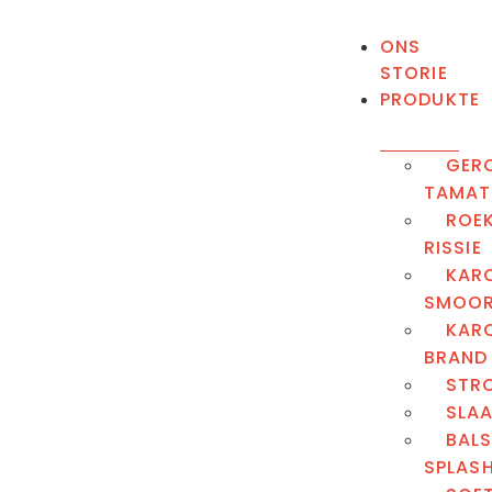
ONS
STORIE
PRODUKTE
GER
TAMAT
ROE
RISSIE
KAR
SMOO
KAR
BRAND
STR
SLA
BAL
SPLAS